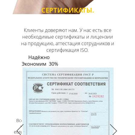
СЕРТИФИКАТЫ.
Доставка жидкости для розжига
по России и СНГ
Клиенты доверяют нам. У нас есть все
необходимые сертификаты и лицензии
на продукцию, аттестация сотрудников и
сертификация ISO.
Склад в Самаре
Надёжно
Экономим 30%
Конечная точка
Уточнить стоимость доставки
помогут наши специалисты
логистической службы
Доставка по России
от 3 дней
Все грузы застрахованы, а в договоре
чётко указаны санкции, на случай,
если мы не доставим ваш заказ вовремя