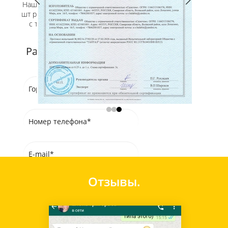
Наши логисты доставили более 1 000 000
шт розжига, отправили более 5 000 машин
с товаром, Мы с экономим Вам до 30%
стоимости доставки.
Рассчитать стоимость
доставки
Отзывы
.
Рассчитать
Нажимая на кнопку, вы принимаете
Положение
и
Согласие
на обработку
персональных данных.